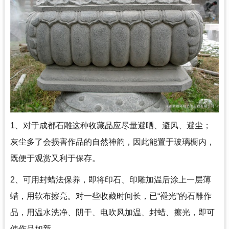
1、对于成都石雕这种收藏品应尽量避晒、避风、避尘；
灰尘多了会损害作品的自然神韵，因此能置于玻璃橱内，
既便于观赏又利于保存。
2、可用封蜡法保养，即将印石、印雕加温后涂上一层薄
蜡，用软布擦亮。对一些收藏时间长，已“褪光”的石雕作
品，用温水洗净、阴干、电吹风加温、封蜡、擦光，即可
使作品如新。