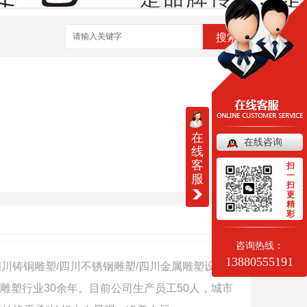
搜索
在
在线咨询
线
客
扫
一
服
扫
更
精
彩
咨询热线：
13880555191
川铸铜雕塑/四川不锈钢雕塑/四川金属雕塑设计制
雕塑行业30余年。目前公司生产员工50人，城市