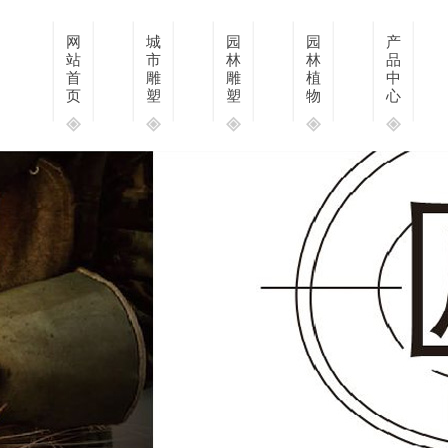
网
城
园
园
产
站
市
林
林
品
首
雕
雕
植
中
页
塑
塑
物
心