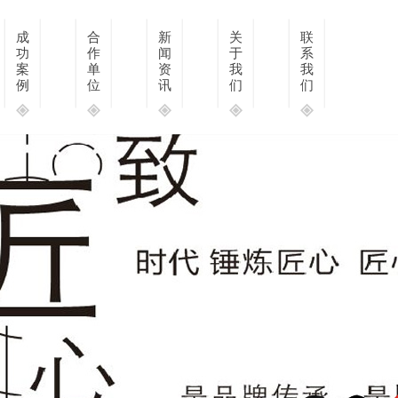
成
合
新
关
联
功
作
闻
于
系
案
单
资
我
我
例
位
讯
们
们