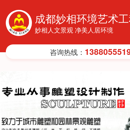
成都妙相环境艺术工
妙相人文景观 净美人居环境
138805551
咨询热线：