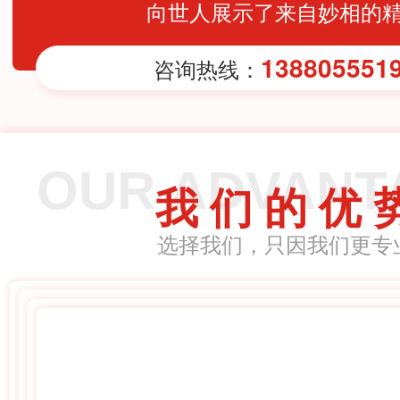
向世人展示了来自妙相的
138805551
咨询热线：
OUR ADVANT
我 们 的 优 
选择我们，只因我们更专