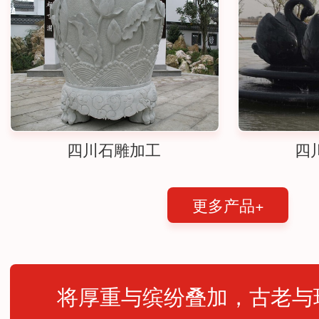
四川石雕加工
四
更多产品+
将厚重与缤纷叠加，古老与