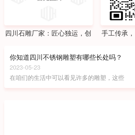
四川石雕厂家：匠心独运，创
手工传承，
造精美石雕艺术作品
独
你知道四川不锈钢雕塑有哪些长处吗？
2023-05-23
在咱们的生活中可以看见许多的雕塑，这些
雕塑大多已不锈钢雕塑为主。人文生态性方
面很重要。当然，不锈钢雕塑不只反映了人
文生态性，还反映了天然和情感生态性等。
四川不锈钢雕塑厂家表明，关于雕塑的效
果，大多数时分咱们会发现它对纪念历史的