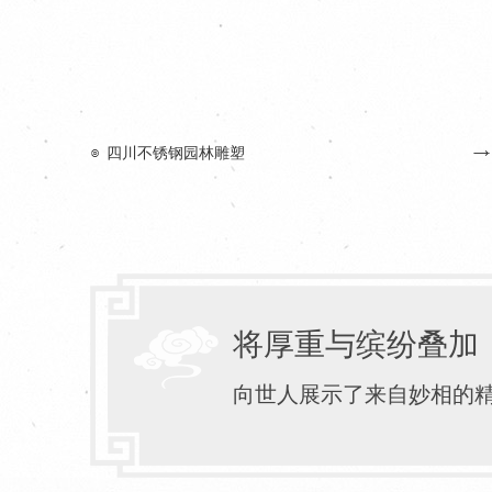
四川铜雕塑
1
2
3
4
将厚重与缤纷叠加
向世人展示了来自妙相的