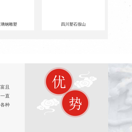
玻璃钢雕塑
四川塑石假山
丰富且
司一直
户各种