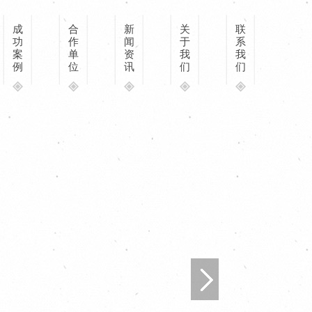
成
合
新
关
联
功
作
闻
于
系
案
单
资
我
我
例
位
讯
们
们