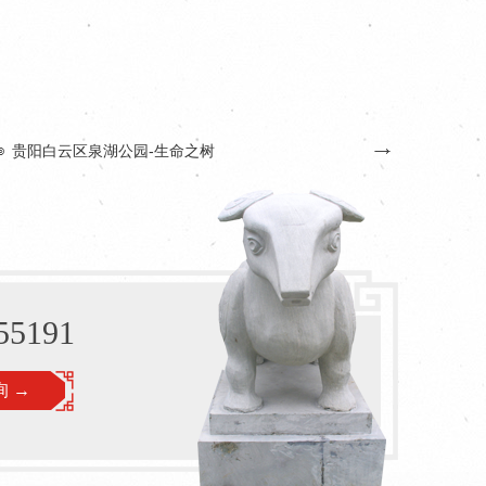
四川喷泉雕塑
四川
55191
 →