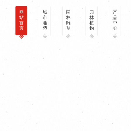
网
城
园
园
产
站
市
林
林
品
首
雕
雕
植
中
页
塑
塑
物
心