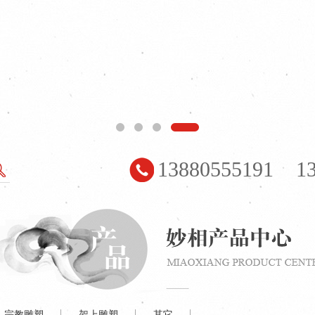
1
2
3
4
13880555191 13
宗教雕塑
架上雕塑
其它